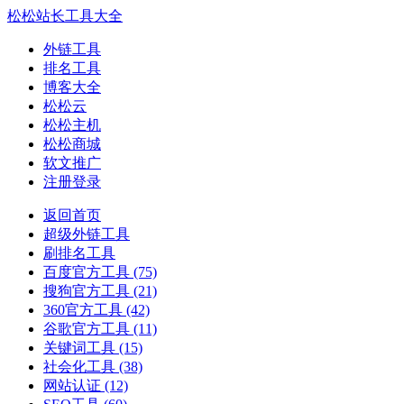
松松站长工具大全
外链工具
排名工具
博客大全
松松云
松松主机
松松商城
软文推广
注册登录
返回首页
超级外链工具
刷排名工具
百度官方工具
(75)
搜狗官方工具
(21)
360官方工具
(42)
谷歌官方工具
(11)
关键词工具
(15)
社会化工具
(38)
网站认证
(12)