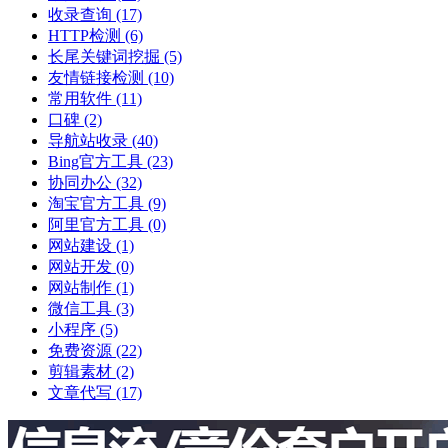
收录查询
(17)
HTTP检测
(6)
长尾关键词挖掘
(5)
友情链接检测
(10)
常用软件
(11)
口碑
(2)
导航站收录
(40)
Bing官方工具
(23)
协同办公
(32)
淘宝官方工具
(9)
阿里官方工具
(0)
网站建设
(1)
网站开发
(0)
网站制作
(1)
微信工具
(3)
小程序
(5)
免费资源
(22)
剪辑素材
(2)
文章代写
(17)