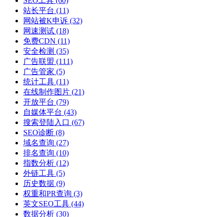
SEO工具
(60)
站长平台
(11)
网站被K申诉
(32)
网速测试
(18)
免费CDN
(11)
安全检测
(35)
广告联盟
(111)
广告管家
(5)
统计工具
(11)
在线制作图片
(21)
开放平台
(79)
自媒体平台
(43)
搜索登陆入口
(67)
SEO诊断
(8)
域名查询
(27)
排名查询
(10)
指数分析
(12)
外链工具
(5)
历史数据
(9)
权重和PR查询
(3)
英文SEO工具
(44)
数据分析
(30)