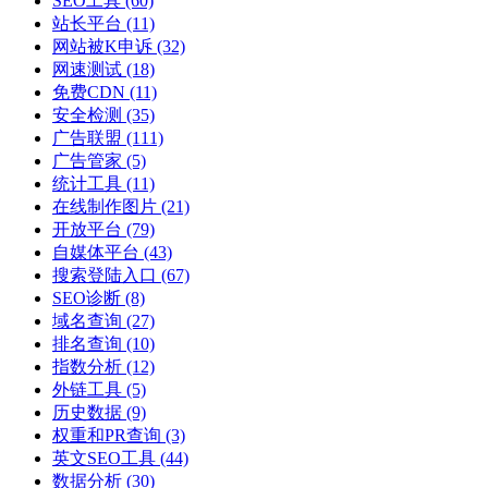
SEO工具
(60)
站长平台
(11)
网站被K申诉
(32)
网速测试
(18)
免费CDN
(11)
安全检测
(35)
广告联盟
(111)
广告管家
(5)
统计工具
(11)
在线制作图片
(21)
开放平台
(79)
自媒体平台
(43)
搜索登陆入口
(67)
SEO诊断
(8)
域名查询
(27)
排名查询
(10)
指数分析
(12)
外链工具
(5)
历史数据
(9)
权重和PR查询
(3)
英文SEO工具
(44)
数据分析
(30)