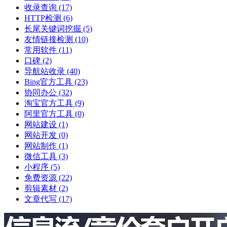
收录查询
(17)
HTTP检测
(6)
长尾关键词挖掘
(5)
友情链接检测
(10)
常用软件
(11)
口碑
(2)
导航站收录
(40)
Bing官方工具
(23)
协同办公
(32)
淘宝官方工具
(9)
阿里官方工具
(0)
网站建设
(1)
网站开发
(0)
网站制作
(1)
微信工具
(3)
小程序
(5)
免费资源
(22)
剪辑素材
(2)
文章代写
(17)