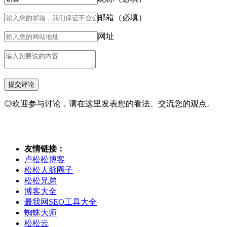
邮箱（必填）
网址
◎欢迎参与讨论，请在这里发表您的看法、交流您的观点。
友情链接：
卢松松博客
松松人脉圈子
松松兄弟
博客大全
最我网SEO工具大全
蜘蛛大师
松松云