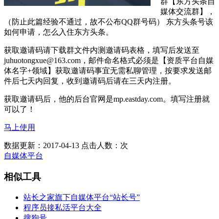
群【东方头条自
媒体交流群】，
（防止此篇经验不通过，故不公布QQ群号码） 东方头条号该
如何申请，怎么入住东方头条。
获取邀请码请下载群文件内测邀请码表格，填写后发送至
juhuotongxue@163.com，邮件命名格式必须是【资质平台自媒
体名字+领域】获取邀请码事宜无需私聊管理，按要求发送邮
件后七天内回复，收到邀请码后请在三天内注册。
获取邀请码后，他的后台官网是mp.eastday.com。填写注册就
可以了！
马上使用
数据更新：2017-04-13
点击人数：
次
自媒体平台
相似工具
站长之家旗下自媒体平台“站长号”
程序员接私活平台大全
搜狗号