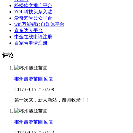
松松软文推广平台
ZOL科技头条入驻
爱奇艺号公众平台
wifi万能钥匙自媒体平台
京东达人平台
中金在线申请注册
百家号申请注册
评论
郴州鑫源苗圃
回复
2017-09-15 21:07:08
第一次来，新人新站，谢谢收录！！
郴州鑫源苗圃
回复
2017-09-15 21:07:22