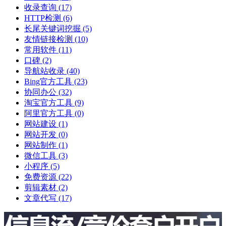
收录查询
(17)
HTTP检测
(6)
长尾关键词挖掘
(5)
友情链接检测
(10)
常用软件
(11)
口碑
(2)
导航站收录
(40)
Bing官方工具
(23)
协同办公
(32)
淘宝官方工具
(9)
阿里官方工具
(0)
网站建设
(1)
网站开发
(0)
网站制作
(1)
微信工具
(3)
小程序
(5)
免费资源
(22)
剪辑素材
(2)
文章代写
(17)