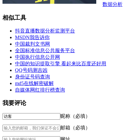
数据分析
相似工具
抖音直播数据分析监测平台
MSDN我告诉你
中国裁判文书网
全国标准信息公共服务平台
中国执行信息公开网
中国的知识提取引擎 看起来比百度还好用
QQ号码测吉凶
身份证号码查询
md5在线解密破解
自媒体网红排行榜查询
我要评论
昵称（必填）
邮箱（必填）
网址