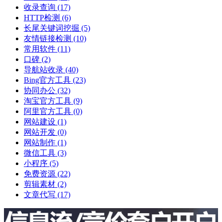
收录查询
(17)
HTTP检测
(6)
长尾关键词挖掘
(5)
友情链接检测
(10)
常用软件
(11)
口碑
(2)
导航站收录
(40)
Bing官方工具
(23)
协同办公
(32)
淘宝官方工具
(9)
阿里官方工具
(0)
网站建设
(1)
网站开发
(0)
网站制作
(1)
微信工具
(3)
小程序
(5)
免费资源
(22)
剪辑素材
(2)
文章代写
(17)