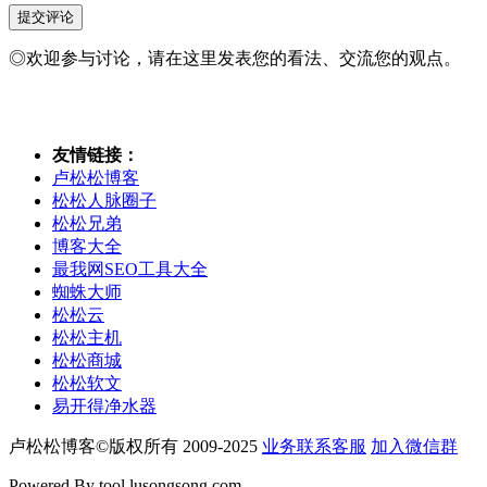
◎欢迎参与讨论，请在这里发表您的看法、交流您的观点。
友情链接：
卢松松博客
松松人脉圈子
松松兄弟
博客大全
最我网SEO工具大全
蜘蛛大师
松松云
松松主机
松松商城
松松软文
易开得净水器
卢松松博客©版权所有 2009-2025
业务联系客服
加入微信群
Powered By tool.lusongsong.com