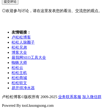
◎欢迎参与讨论，请在这里发表您的看法、交流您的观点。
友情链接：
卢松松博客
松松人脉圈子
松松兄弟
博客大全
最我网SEO工具大全
蜘蛛大师
松松云
松松主机
松松商城
松松软文
易开得净水器
卢松松博客©版权所有 2009-2025
业务联系客服
加入微信群
Powered By tool.lusongsong.com