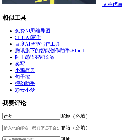
文章代写
相似工具
免费AI思维导图
5118 AI写作
百度AI智能写作工具
腾讯旗下的智能创作助手-Effidit
阿里悉语智能文案
奕写
小鸡辞典
句子控
押韵助手
彩云小梦
我要评论
昵称（必填）
邮箱（必填）
网址